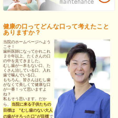
健康の口ってどんな口って考えたこと
ありますか？
当院のホームページへよう
こそ！
歯科医師になってかれこれ
２０年以上、たくさんの口
の中を見てきました。
むし歯が一本もない口、た
くさん治している口、入れ
歯で噛んでいる口。
もちろん、皆さんはむし歯
がなくて美しくて健康な口
が一番！って思いますよ
ね？
私もそう思います。だか
ら、
当院に来る子供たちの
目標は ”むし歯のない大人
の歯がそろった口”が目標
で