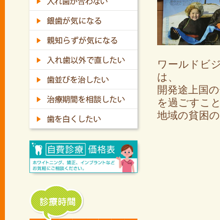
ワールドビ
は、
開発途上国
を過ごすこ
地域の貧困