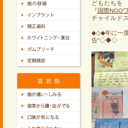
どもたちを
『
国際NGO
チャイルド
◆◇◆年に一
告"◇◆◇