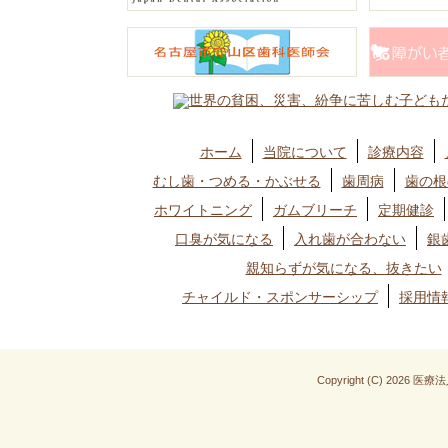
ホーム
当院について
診療内容
むし歯・つめる・かぶせる
歯周病
歯の根
ホワイトニング
ガムブリーチ
定期健診
口臭が気になる
入れ歯が合わない
銀
親知らずが気になる、抜きたい
チャイルド・スポンサーシップ
採用情
Copyright (C) 2026 医